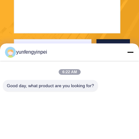
Envoyez
yunfengyinpei
6:22 AM
Good day, what product are you looking for?
Caiye Printing Equipment Co., LTD
yunfengyinpei@126.com
86--13859954889
Pièce 101, aucun 155, Dong
pu Yili, secteur de Siming, pr
ovince de Xiamen, Fujian, C