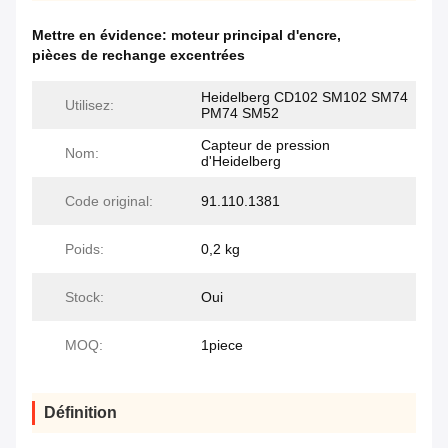
Mettre en évidence:
moteur principal d'encre
,
pièces de rechange excentrées
Heidelberg CD102 SM102 SM74
Utilisez:
PM74 SM52
Capteur de pression
Nom:
d'Heidelberg
Code original:
91.110.1381
Poids:
0,2 kg
Stock:
Oui
MOQ:
1piece
Définition