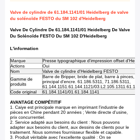
Valve de cylindre de 61.184.1141/01 Heidelberg de valve
du solénoïde FESTO du SM 102 d'Heidelberg
Valve De Cylindre De 61.184.1141/01 Heidelberg De Valve
Du Solénoïde FESTO Du SM 102 D'Heidelberg
L'information
Marque
Presse typographique d'impression offset d'Hei
Actions
Oui
Nom
Valve de cylindre d'Heidelberg FESTO
Barre de Bripper, bride de plat, barre à pinces, 
Gamme de
principal d'encre. 61.186.5311, 71.186.5311,
produits
61.144.1151.61.144.1121/03.L2.105.1311.61.18
Code original
61.184.1141/01.61.184.1141
AVANTAGE COMPÉTITIF
1.
Caiye est principale marque en imprimant l'industrie de
pièces en Chine pendant 20 années ; Vente directe d'usine,
prix concurrentiel.
2.
Service adapté aux besoins du client : Nous pouvons
adapter aux besoins du client, aux dessins de clients pour le
traitement. Nous sommes fournisseur flexible et capable.
3.
Produit véritable avec l'excellente qualité : On se