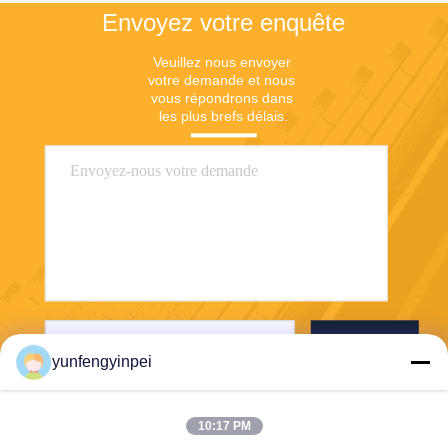
Envoyez votre enquête
Veuillez nous envoyer 
votre demande et nous 
vous répondrons dans 
les plus brefs délais.
Envoyez
yunfengyinpei
10:17 PM