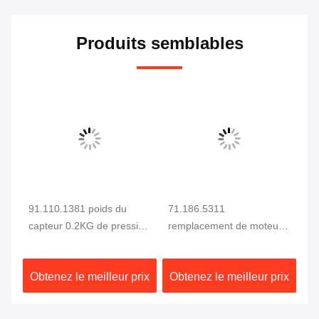
Produits semblables
91.110.1381 poids du
71.186.5311
Re
capteur 0.2KG de pression
remplacement de moteur
ad
d'Heidelberg de capteur
de machine d'impression
re
 de
d'Heidelberg
offset d'Heidelberg
ma
ix
Obtenez le meilleur prix
Obtenez le meilleur prix
Ob
of