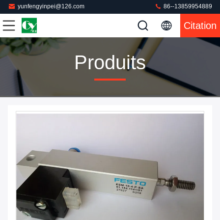
yunfengyinpei@126.com
86--13859954889
Citation
Produits