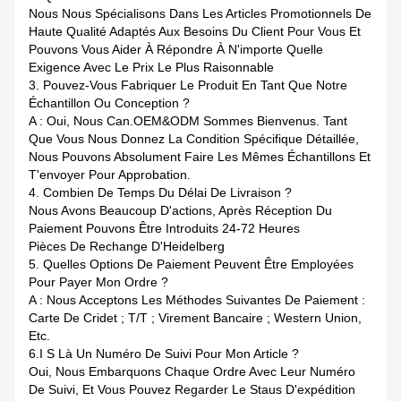
Nous Nous Spécialisons Dans Les Articles Promotionnels De
Haute Qualité Adaptés Aux Besoins Du Client Pour Vous Et
Pouvons Vous Aider À Répondre À N'importe Quelle
Exigence Avec Le Prix Le Plus Raisonnable
3.
Pouvez-Vous Fabriquer Le Produit En Tant Que Notre
Échantillon Ou Conception ?
A : Oui, Nous Can.OEM&ODM Sommes Bienvenus. Tant
Que Vous Nous Donnez La Condition Spécifique Détaillée,
Nous Pouvons Absolument Faire Les Mêmes Échantillons Et
T'envoyer Pour Approbation.
4.
Combien De Temps Du Délai De Livraison ?
Nous Avons Beaucoup D'actions, Après Réception Du
Paiement Pouvons Être Introduits 24-72 Heures
Pièces De Rechange D'Heidelberg
5.
Quelles Options De Paiement Peuvent Être Employées
Pour Payer Mon Ordre ?
A : Nous Acceptons Les Méthodes Suivantes De Paiement :
Carte De Cridet ; T/T ; Virement Bancaire ; Western Union,
Etc.
6.I S Là Un Numéro De Suivi Pour Mon Article ?
Oui, Nous Embarquons Chaque Ordre Avec Leur Numéro
De Suivi, Et Vous Pouvez Regarder Le Staus D'expédition