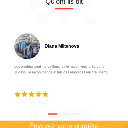
Qu'ont ils dit
unités, en maintenant la
précision de l'enregistrement
et en minimisant les temps
d'arrêt.Quand ils se
dégradent, même des
imperfections mineures
peuvent entraîner des erreurs
d'impression coûteuses ou
Diana Miltenova
des embouteillages.Pourquoi
choisir nos vrais aspirateurs
Heidelberg?1️ Construction
de qualité OEMNotre
Les produits sont merveilleux. La livraison vers la Bulgarie
41.028.046F et 41.028Les
10days. Je recommande et fais des emplettes encore. Merci.
aspirateurs.056F sont conçus
pour correspondre
précisément aux
spécifications Heidelberg
SM102 et SM72. 2️️
Compatibilité garantieÉvitez
les remplacements
génériques qui risquent de
ne pas s'adapter ou de
Envoyez votre enquête
présenter des performances