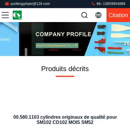
yunfengyinpei@126.com
86--13859954889
Citation
Produits décrits
00.580.1103 cylindres originaux de qualité pour
SM102 CD102 MOIS SM52