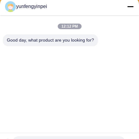
Envoyez
yunfengyinpei
12:12 PM
Good day, what product are you looking for?
Caiye Printing Equipment Co., LTD
yunfengyinpei@126.com
86--13859954889
Pièce 101, aucun 155, Dong
pu Yili, secteur de Siming, pr
ovince de Xiamen, Fujian, C
hine
Chine Bonne qualité Pièces de rechange de machine d'impression offset Le
fournisseur. 2026 offsetprintingmachinespareparts.com . Tous droits
réservés.