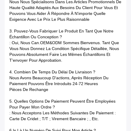
Nous Nous Spécialisons Dans Les Articles Promotionnels De
Haute Qualité Adaptés Aux Besoins Du Client Pour Vous Et
Pouvons Vous Aider À Répondre À N'importe Quelle
Exigence Avec Le Prix Le Plus Raisonnable
3. Pouvez-Vous Fabriquer Le Produit En Tant Que Notre
Échantillon Ou Conception ?
: Oui, Nous Can.OEM&ODM Sommes Bienvenus. Tant Que
Vous Nous Donnez La Condition Spécifique Détaillée, Nous
Pouvons Absolument Faire Les Mêmes Échantillons Et
T'envoyer Pour Approbation.
4. Combien De Temps Du Délai De Livraison ?
Nous Avons Beaucoup D'actions, Après Réception Du
Paiement Pouvons Être Introduits 24-72 Heures
Pièces De Rechange
5. Quelles Options De Paiement Peuvent Être Employées
Pour Payer Mon Ordre ?
: Nous Acceptons Les Méthodes Suivantes De Paiement :
Carte De Cridet ; T/T ; Virement Bancaire ; , Etc.
6.Is Là Un Numéro De Suivi Pour Mon Article ?