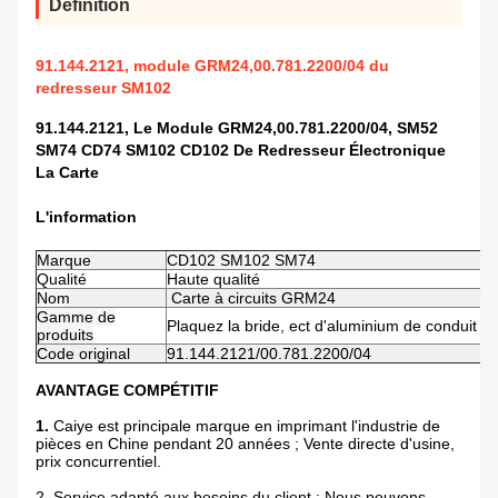
Définition
91.144.2121, module GRM24,00.781.2200/04 du
redresseur SM102
91.144.2121, Le Module GRM24,00.781.2200/04, SM52
SM74 CD74 SM102 CD102 De Redresseur Électronique
La Carte
L'information
Marque
CD102 SM102 SM74
Qualité
Haute qualité
Nom
Carte à circuits GRM24
Gamme de
Plaquez la bride, ect d'aluminium de conduit d
produits
Code original
91.144.2121/00.781.2200/04
AVANTAGE COMPÉTITIF
1.
Caiye est principale marque en imprimant l'industrie de
pièces en Chine pendant 20 années ; Vente directe d'usine,
prix concurrentiel.
2. Service adapté aux besoins du client : Nous pouvons