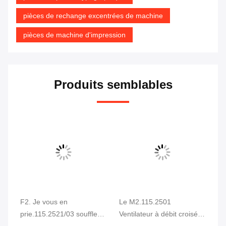
pièces de rechange excentrées de machine
pièces de machine d'impression
Produits semblables
F2. Je vous en
Le M2.115.2501
He
prie.115.2521/03 souffleur
Ventilateur à débit croisé
C5
ge
G1G144-AF25-09 230VAC
QG030-353/14 Ventilateur
dé