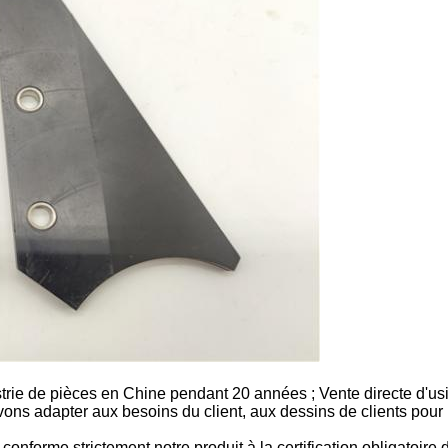
trie de pièces en Chine pendant 20 années ; Vente directe d'usin
vons adapter aux besoins du client, aux dessins de clients pour 
e conforme strictement notre produit à la certification obligatoir