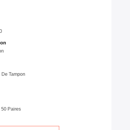
0
ion
on
s De Tampon
 50 Paires