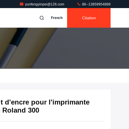
yunfengyinpei@126.com
86--13859954889
Citation
French
t d'encre pour l'imprimante
e Roland 300