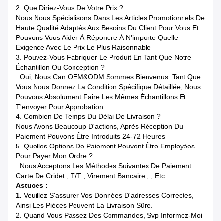
2. Que Diriez-Vous De Votre Prix ?
Nous Nous Spécialisons Dans Les Articles Promotionnels De
Haute Qualité Adaptés Aux Besoins Du Client Pour Vous Et
Pouvons Vous Aider À Répondre À N'importe Quelle
Exigence Avec Le Prix Le Plus Raisonnable
3. Pouvez-Vous Fabriquer Le Produit En Tant Que Notre
Échantillon Ou Conception ?
: Oui, Nous Can.OEM&ODM Sommes Bienvenus. Tant Que
Vous Nous Donnez La Condition Spécifique Détaillée, Nous
Pouvons Absolument Faire Les Mêmes Échantillons Et
T'envoyer Pour Approbation.
4. Combien De Temps Du Délai De Livraison ?
Nous Avons Beaucoup D'actions, Après Réception Du
Paiement Pouvons Être Introduits 24-72 Heures
5. Quelles Options De Paiement Peuvent Être Employées
Pour Payer Mon Ordre ?
: Nous Acceptons Les Méthodes Suivantes De Paiement :
Carte De Cridet ; T/T ; Virement Bancaire ; , Etc.
Astuces :
1.
Veuillez S'assurer Vos Données D'adresses Correctes,
Ainsi Les Pièces Peuvent La Livraison Sûre.
2. Quand Vous Passez Des Commandes, Svp Informez-Moi