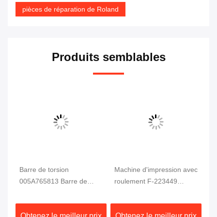
pièces de réparation de Roland
Produits semblables
Barre de torsion
Machine d'impression avec
Ve
005A765813 Barre de
roulement F-223449
l'
ur
ressort de torsion
091H852050 Suiveur à
70
005A636530 Pour homme
cames pour homme
ix
Obtenez le meilleur prix
Obtenez le meilleur prix
Ob
pièces détachées
Roland700 Pièces