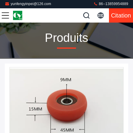
yunfengyinpei@126.com
86--13859954889
Citation
Produits