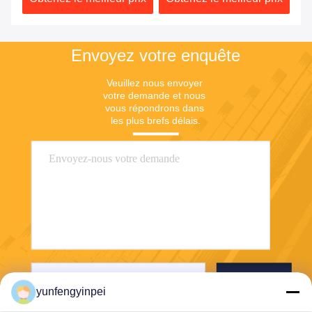
d'imprimante Roland
d'impression
Envoyez votre enquête
Veuillez nous envoyer 
votre demande et nous 
vous répondrons dans 
les plus brefs délais.
Envoyez
yunfengyinpei