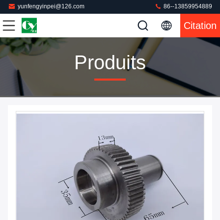
yunfengyinpei@126.com
86--13859954889
Citation
Produits