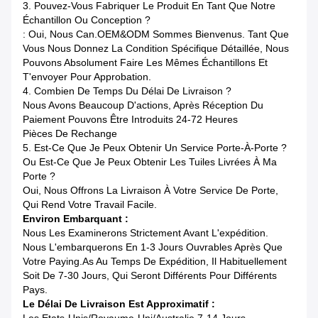
3. Pouvez-Vous Fabriquer Le Produit En Tant Que Notre
Échantillon Ou Conception ?
: Oui, Nous Can.OEM&ODM Sommes Bienvenus. Tant Que
Vous Nous Donnez La Condition Spécifique Détaillée, Nous
Pouvons Absolument Faire Les Mêmes Échantillons Et
T'envoyer Pour Approbation.
4. Combien De Temps Du Délai De Livraison ?
Nous Avons Beaucoup D'actions, Après Réception Du
Paiement Pouvons Être Introduits 24-72 Heures
Pièces De Rechange
5.
Est-Ce Que Je Peux Obtenir Un Service Porte-À-Porte ?
Ou Est-Ce Que Je Peux Obtenir Les Tuiles Livrées À Ma
Porte ?
Oui, Nous Offrons La Livraison À Votre Service De Porte,
Qui Rend Votre Travail Facile.
Environ Embarquant :
Nous Les Examinerons Strictement Avant L'expédition.
Nous L'embarquerons En 1-3 Jours Ouvrables Après Que
Votre Paying.as Au Temps De Expédition, Il Habituellement
Soit De 7-30 Jours, Qui Seront Différents Pour Différents
Pays.
Le Délai De Livraison Est Approximatif :