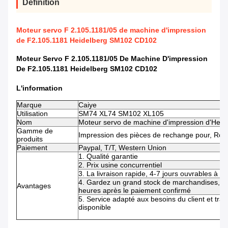
Définition
Moteur servo F 2.105.1181/05 de machine d'impression
de F2.105.1181 Heidelberg SM102 CD102
Moteur Servo F 2.105.1181/05 De Machine D'impression
De F2.105.1181 Heidelberg SM102 CD102
L'information
Marque
Caiye
Utilisation
SM74 XL74 SM102 XL105
Nom
Moteur servo de machine d'impression d'Hei
Gamme de
Impression des pièces de rechange pour, Rola
produits
Paiement
Paypal, T/T, Western Union
1. Qualité garantie
2. Prix usine concurrentiel
3. La livraison rapide, 4-7 jours ouvrables à 
4. Gardez un grand stock de marchandises, q
Avantages
heures après le paiement confirmé
5. Service adapté aux besoins du client et tra
disponible