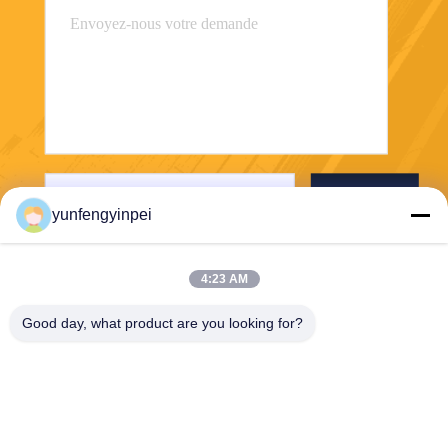
Envoyez
yunfengyinpei
4:23 AM
Good day, what product are you looking for?
Caiye Printing Equipment Co., LTD
yunfengyinpei@126.com
86--13859954889
Pièce 101, aucun 155, Dong