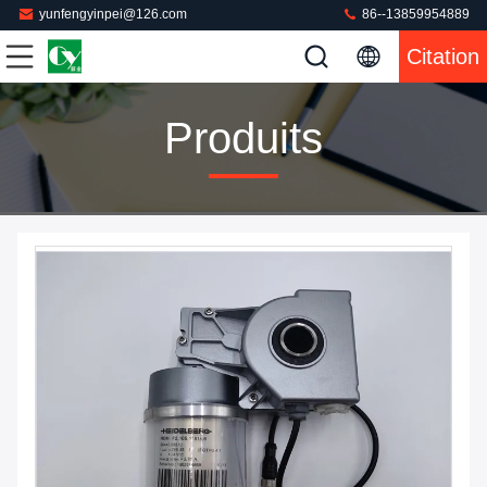
yunfengyinpei@126.com
86--13859954889
Citation
Produits