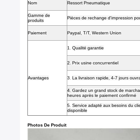
Nom
Ressort Pneumatique
Gamme de
Pièces de rechange d'impression pou
produits
Paiement
Paypal, T/T, Western Union
1.
Qualité garantie
2.
Prix usine concurrentiel
Avantages
3.
La livraison rapide, 4-7 jours ou
4.
Gardez un grand stock de marcha
heures après le paiement confirmé
5.
Service adapté aux besoins du clie
disponible
Photos De Produit