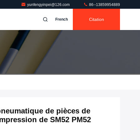
yunfengyinpei@126.com
86--13859954889
Citation
French
 pneumatique de pièces de
impression de SM52 PM52