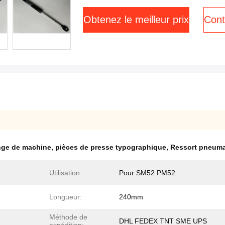
Obtenez le meilleur prix
Cont
nge de machine
,
pièces de presse typographique
,
Ressort pneuma
Utilisation:
Pour SM52 PM52
Longueur:
240mm
Méthode de
DHL FEDEX TNT SME UPS