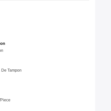
ion
on
s De Tampon
/piece